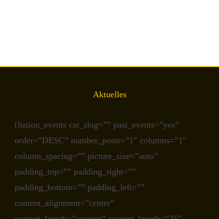
Aktuelles
[fusion_events cat_slug=”” past_events=”yes”
order=”DESC” number_posts=”1″ columns=”1″
column_spacing=”” picture_size=”auto”
padding_top=”” padding_right=””
padding_bottom=”” padding_left=””
content_alignment=”center”
content_length=”excerpt” excerpt_length=”35″