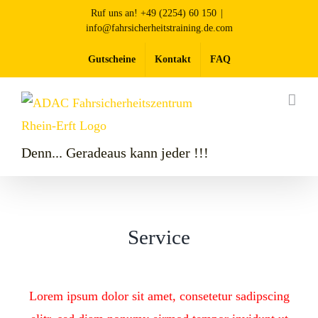
Zum
Ruf uns an! +49 (2254) 60 150
|
info@fahrsicherheitstraining.de.com
Inhalt
springen
Gutscheine
Kontakt
FAQ
Denn... Geradeaus kann jeder !!!
Service
Lorem ipsum dolor sit amet, consetetur sadipscing